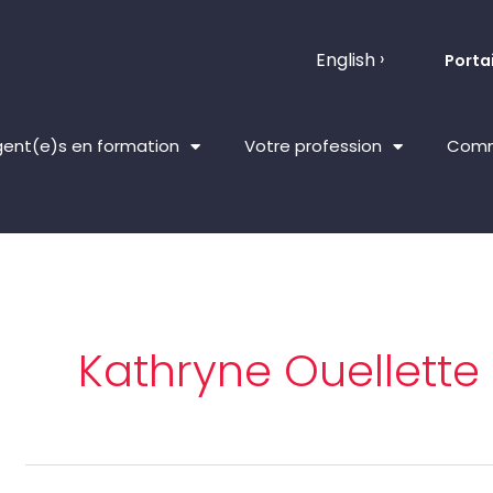
English
Portai
ent(e)s en formation
Votre profession
Comm
Kathryne Ouellette