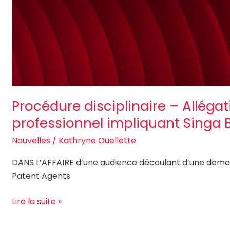
Procédure disciplinaire – Allé
professionnel impliquant Singa 
Nouvelles
/
Kathryne Ouellette
DANS L’AFFAIRE d’une audience découlant d’une dema
Patent Agents
Lire la suite »