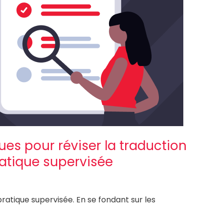
es pour réviser la traduction
atique supervisée
tique supervisée. En se fondant sur les