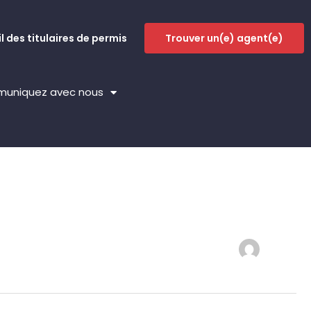
l des titulaires de permis
Trouver un(e) agent(e)
uniquez avec nous