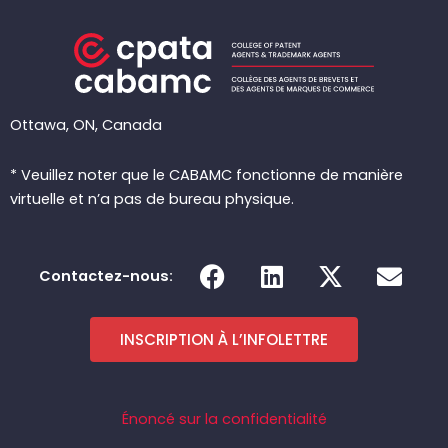
Ottawa, ON, Canada
* Veuillez noter que le CABAMC fonctionne de manière
virtuelle et n’a pas de bureau physique.
F
L
X
E
Contactez-nous:
a
i
-
n
c
n
t
v
e
k
w
e
INSCRIPTION À L’INFOLETTRE
b
e
i
l
o
d
t
o
o
i
t
p
Énoncé sur la confidentialité
k
n
e
e