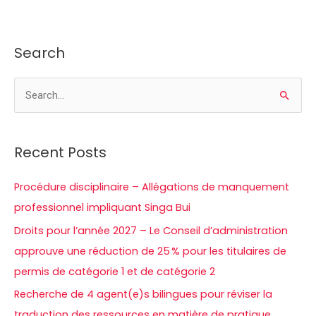
prudence
Search
R
e
c
Recent Posts
h
e
Procédure disciplinaire – Allégations de manquement
r
professionnel impliquant Singa Bui
c
Droits pour l’année 2027 – Le Conseil d’administration
h
approuve une réduction de 25 % pour les titulaires de
e
permis de catégorie 1 et de catégorie 2
r
Recherche de 4 agent(e)s bilingues pour réviser la
traduction des ressources en matière de pratique