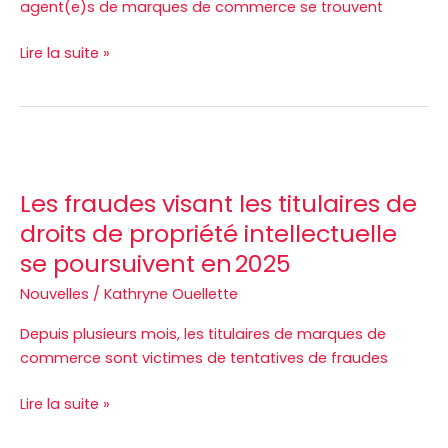
agent(e)s de marques de commerce se trouvent
Lire la suite »
Les
fraudes
Les fraudes visant les titulaires de
visant
les
droits de propriété intellectuelle
titulaires
se poursuivent en 2025
de
Nouvelles
/
Kathryne Ouellette
droits
de
Depuis plusieurs mois, les titulaires de marques de
propriété
commerce sont victimes de tentatives de fraudes
intellectuelle
se
Lire la suite »
poursuivent
en 2025