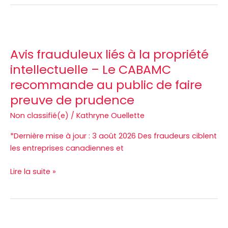
Avis
frauduleux
Avis frauduleux liés à la propriété
liés
à
intellectuelle – Le CABAMC
la
recommande au public de faire
propriété
preuve de prudence
intellectuelle
–
Non classifié(e)
/
Kathryne Ouellette
Le
*Dernière mise à jour : 3 août 2026 Des fraudeurs ciblent
CABAMC
les entreprises canadiennes et
recommande
au
Lire la suite »
public
de
faire
preuve
de