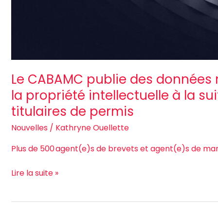
Le CABAMC publie des données ré
la propriété intellectuelle à la 
titulaires de permis
Nouvelles
/
Kathryne Ouellette
Plus de 500 agent(e)s de brevets et agent(e)s de 
Lire la suite »