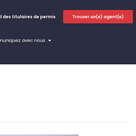
l des titulaires de permis
Trouver un(e) agent(e)
uniquez avec nous