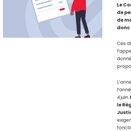
Le Co
de pe
de ma
donc 
Ces dr
l’appe
donné
propo
L’anne
l’anné
4 juin.
le Rè
Justi
exige
fonct