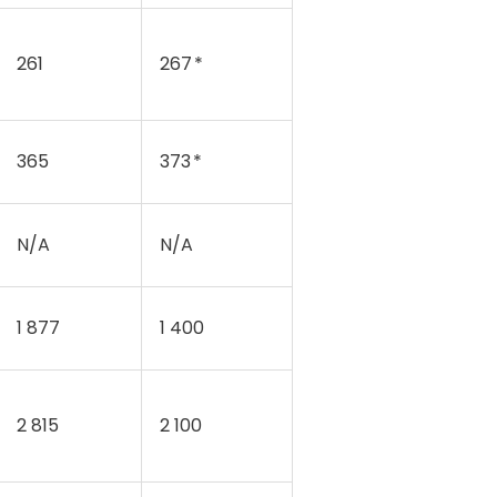
261
267 *
365
373 *
N/A
N/A
1 877
1 400
2 815
2 100