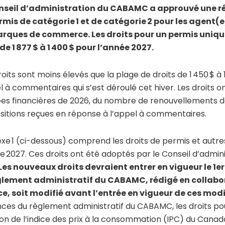
nseil d’administration du CABAMC a approuvé une ré
rmis de catégorie 1 et de catégorie 2 pour les agent(e
rques de commerce. Les droits pour un permis uniqu
de 1 877 $ à 1 400 $ pour l’année 2027.
oits sont moins élevés que la plage de droits de 1 450 $ à
l à commentaires qui s’est déroulé cet hiver. Les droits 
es financières de 2026, du nombre de renouvellements d
sitions reçues en réponse à l’appel à commentaires.
xe 1 (ci-dessous) comprend les droits de permis et autre
e 2027. Ces droits ont été adoptés par le Conseil d’admini
Les nouveaux droits devraient entrer en vigueur le 1er
glement administratif du CABAMC, rédigé en collabor
ce, soit modifié avant l’entrée en vigueur de ces mod
nces du règlement administratif du CABAMC, les droits po
ion de l’indice des prix à la consommation (IPC) du Can