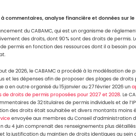
 à commentaires, analyse financière et données sur l
nancement du CABAMC, qui est un organisme de réglement
ivement des droits, dont 90 % sont des droits de permis. 
 de permis en fonction des ressources dont il a besoin po
at.
but de 2026, le CABAMC a procédé à la modélisation de pr
s et les dépenses afin de proposer des plages de droits 
e a en outre organisé du 15 janvier au 27 février 2026 un
a
s de droits de permis proposées pour 2027 et 2028
. Le C
mmentaires de 32 titulaires de permis individuels et de l’
ion des droits était souhaitée et divers montants moins 
rvice
envoyée aux membres du Conseil d’administration d
on du 4 juin comprenait des renseignements plus détaill
et la justification du maintien de droits identiques au s