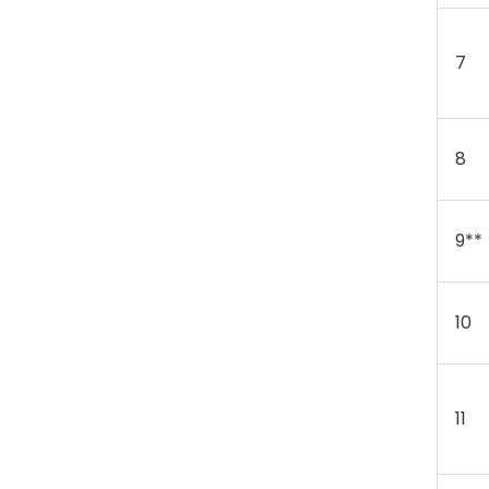
7
8
9**
10
11