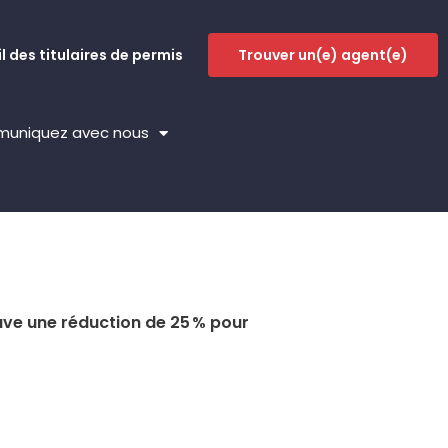
l des titulaires de permis
Trouver un(e) agent(e)
uniquez avec nous
uve une réduction de 25 % pour