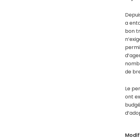
Depui
a enta
bon tr
n’exig
permis
d’age
nombr
de br
Le per
ont ex
budgé
d’adop
Modif