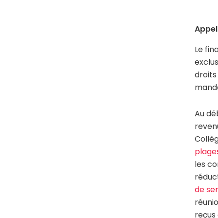
Appel
Le fi
exclus
droits
mand
Au dé
revenu
Collèg
plage
les co
réduct
de se
réuni
reçus 