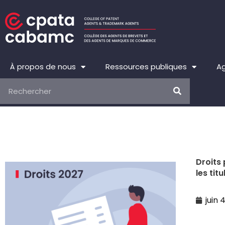
Aller
au
contenu
À propos de nous
Ressources publiques
Ag
Rechercher
Droits
les tit
juin 