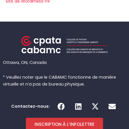
Site de WordPress-FR
Ottawa, ON, Canada
* Veuillez noter que le CABAMC fonctionne de manière
virtuelle et n’a pas de bureau physique.
F
L
X
E
Contactez-nous:
a
i
-
n
c
n
t
v
e
k
w
e
INSCRIPTION À L’INFOLETTRE