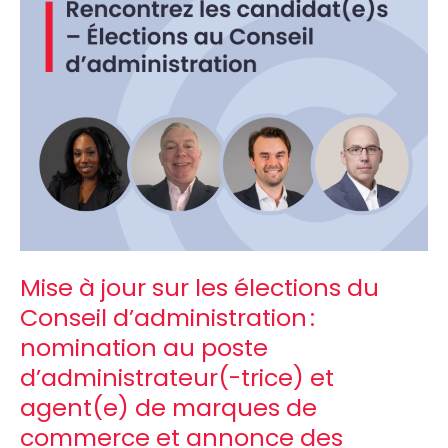
jour
sur
les
élections
du
Conseil
d’administration :
nomination
au
poste
d’administrateur(-
trice)
Mise à jour sur les élections du
et
Conseil d’administration :
agent(e)
de
nomination au poste
marques
d’administrateur(-trice) et
de
agent(e) de marques de
commerce
commerce et annonce des
et