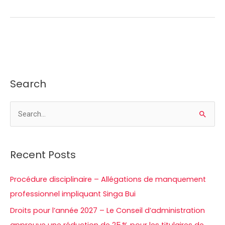
Search
R
e
c
Recent Posts
h
e
Procédure disciplinaire – Allégations de manquement
r
professionnel impliquant Singa Bui
c
Droits pour l’année 2027 – Le Conseil d’administration
h
approuve une réduction de 25 % pour les titulaires de