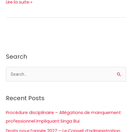
Lire la suite »
Search
R
e
c
Recent Posts
h
e
Procédure disciplinaire – Allégations de manquement
r
professionnel impliquant Singa Bui
c
Droits pour l’année 2027 – Le Conseil d’administration