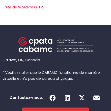
Site de WordPress-FR
Ottawa, ON, Canada
* Veuillez noter que le CABAMC fonctionne de manière
virtuelle et n’a pas de bureau physique.
F
L
X
E
Contactez-nous:
a
i
-
n
c
n
t
v