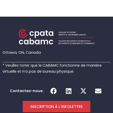
Ottawa, ON, Canada
* Veuillez noter que le CABAMC fonctionne de manière
virtuelle et n’a pas de bureau physique.
F
L
X
E
Contactez-nous:
a
i
-
n
c
n
t
v
e
k
w
e
INSCRIPTION À L’INFOLETTRE