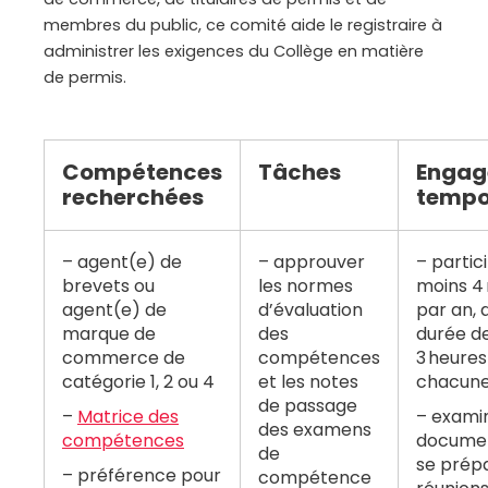
membres du public, ce comité aide le registraire à
administrer les exigences du Collège en matière
de permis
.
Compétences
Tâches
Engag
recherchées
tempo
agent(e) de
approuver
partic
brevets ou
les normes
moins 4 
agent(e) de
d’évaluation
par an, 
marque de
des
durée de
commerce de
compétences
3 heures
catégorie 1, 2 ou 4
et les notes
chacun
de passage
Matrice des
examin
des examens
compétences
documen
de
se prép
préférence pour
compétence