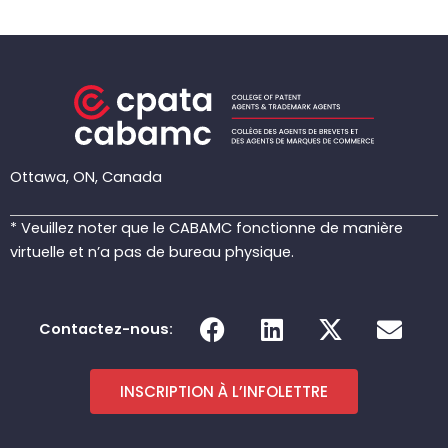
Ottawa, ON, Canada
* Veuillez noter que le CABAMC fonctionne de manière
virtuelle et n’a pas de bureau physique.
F
L
X
E
Contactez-nous:
a
i
-
n
c
n
t
v
e
k
w
e
INSCRIPTION À L’INFOLETTRE
b
e
i
l
o
d
t
o