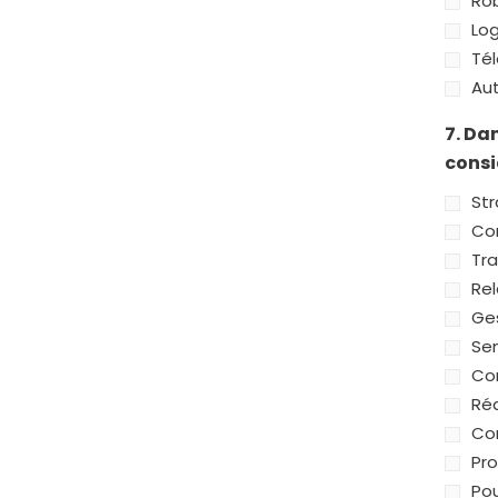
Ro
Log
Té
Aut
7. Da
consi
Str
Co
Tra
Rel
Ges
Sen
Con
Ré
Con
Pro
Pou