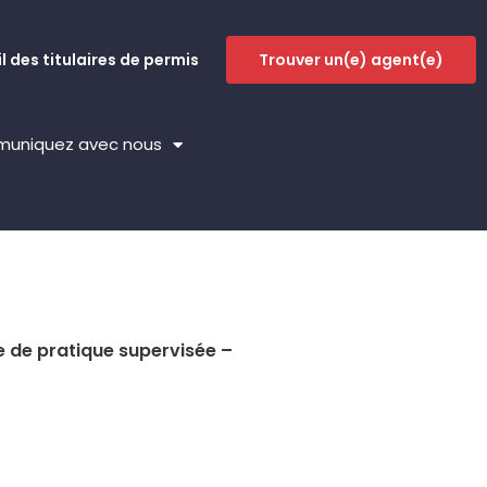
l des titulaires de permis
Trouver un(e) agent(e)
uniquez avec nous
e de pratique supervisée –