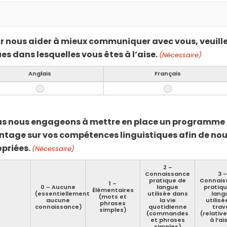
ur nous aider à mieux communiquer avec vous, veuillez
es dans lesquelles vous êtes à l’aise.
(Nécessaire)
Anglais
Français
us nous engageons à mettre en place un programme bi
tage sur vos compétences linguistiques afin de nous
priées.
(Nécessaire)
2 –
Connaissance
3 –
pratique de
Connais
1 –
0 – Aucune
langue
pratiq
Élémentaires
(essentiellement
utilisée dans
lang
(mots et
aucune
la vie
utilisé
phrases
connaissance)
quotidienne
trava
simples)
(commandes
(relati
et phrases
à l’ai
simples)