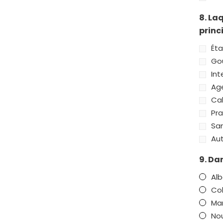
8. La
princ
Éta
Go
Int
Age
Ca
Pra
San
Aut
9. Da
Alb
Co
Ma
No