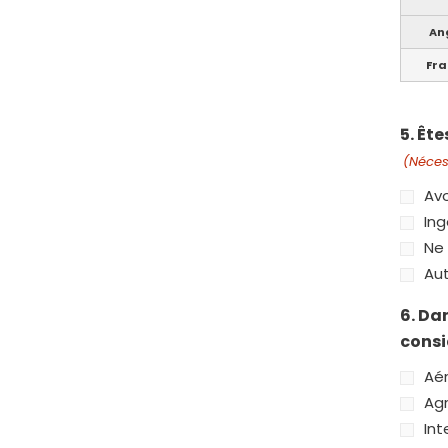
An
Fra
5. Êt
(Néces
Av
Ing
Ne 
Aut
6. Da
consi
Aér
Agr
Int