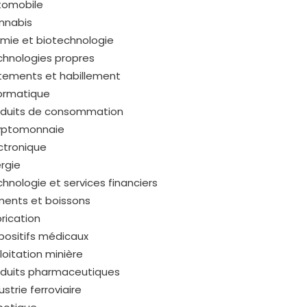
tomobile
nnabis
mie et biotechnologie
chnologies propres
tements et habillement
formatique
oduits de consommation
yptomonnaie
ctronique
rgie
hnologie et services financiers
ments et boissons
rication
positifs médicaux
loitation minière
oduits pharmaceutiques
ustrie ferroviaire