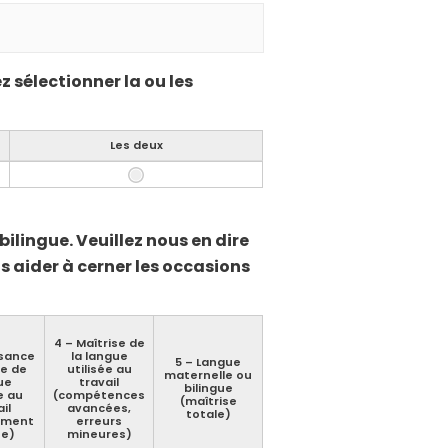
 sélectionner la ou les
Les deux
lingue. Veuillez nous en dire
 aider à cerner les occasions
4 – Maîtrise de
sance
la langue
5 – Langue
ue de
utilisée au
maternelle ou
ue
travail
bilingue
e au
(compétences
(maîtrise
il
avancées,
totale)
vement
erreurs
se)
mineures)