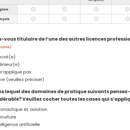
glais
nçais
es-vous titulaire de l’une des autres licences profes
saire)
ocat(e)
énieur(e)
s’applique pas
re (veuillez préciser)
ns lequel des domaines de pratique suivants pensez-
dérable? Veuillez cocher toutes les cases qui s’appli
onautique et aviation
iculture
elligence artificielle