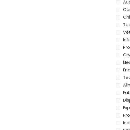
Au
Ca
Chi
Te
Vê
In
Pr
Cr
Éle
Éne
Tec
Ali
Fab
Dis
Exp
Pr
Ind