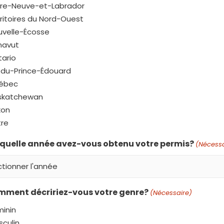
rre-Neuve-et-Labrador
ritoires du Nord-Ouest
uvelle-Écosse
navut
ario
-du-Prince-Édouard
ébec
skatchewan
kon
tre
n quelle année avez-vous obtenu votre permis?
(Nécessa
omment décririez-vous votre genre?
(Nécessaire)
inin
culin