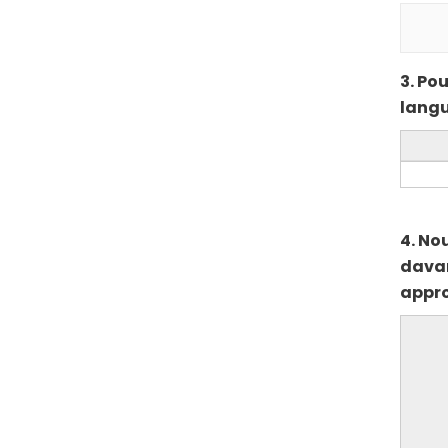
3. Po
langu
4. No
davan
appro