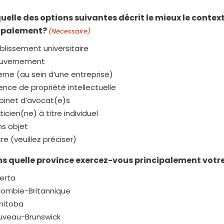
quelle des options suivantes décrit le mieux le conte
ipalement?
(Nécessaire)
blissement universitaire
uvernement
erne (au sein d’une entreprise)
nce de propriété intellectuelle
binet d’avocat(e)s
ticien(ne) à titre individuel
s objet
re (veuillez préciser)
ns quelle province exercez-vous principalement votr
erta
lombie-Britannique
nitoba
uveau-Brunswick