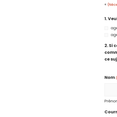
«
(Néce
1. Ve
ag
age
2. Si
commu
ce suj
Nom
Prén
Courr