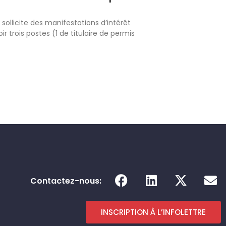
ollicite des manifestations d’intérêt
ir trois postes (1 de titulaire de permis
F
L
X
E
Contactez-nous:
a
i
-
n
c
n
t
v
e
k
w
e
INSCRIPTION À L’INFOLETTRE