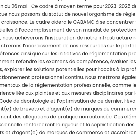
n du 26 mai.
Ce cadre à moyen terme pour 2023-2025 déc
 que nous passons du statut de nouvel organisme de régl
 croissance. Le cadre aidera le CABAMC à se concentrer sur
tielles à l’accomplissement de son mandat de protection 
 nous achèverons l’instauration de notre infrastructure 
ntrerons l’accroissement de nos ressources sur le perfe
ences ainsi que sur les initiatives de réglementation pro
ment refondre les examens de compétence, évaluer les a
, explorer les solutions potentielles pour l’accès à la prof
ctionnement professionnel continu. Nous mettrons égale
mentaux de la réglementation professionnelle, comme l
rience liée aux plaintes et aux mesures disciplinaires par 
 Code de déontologie et l’optimisation de ce dernier, l’évo
nt(e) de brevets et d’agent(e) de marques de commerce ai
ement des allégations de pratique non autorisée. Ces él
sionnelle renforceront la rigueur et la sophistication de
ts et d’agent(e) de marques de commerce et accroîtront