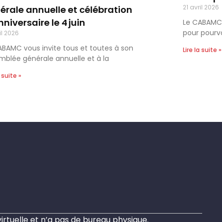
21 avril 2026
érale annuelle et célébration
niversaire le 4 juin
Le CABAMC s
pour pourvo
il 2026
ABAMC vous invite tous et toutes à son
Lire la suite »
mblée générale annuelle et à la
a suite »
rtuelle et n’a pas de bureau physique.