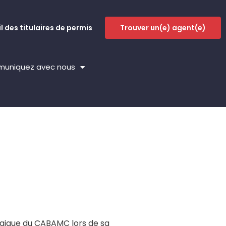
l des titulaires de permis
Trouver un(e) agent(e)
uniquez avec nous
égique du CABAMC lors de sa