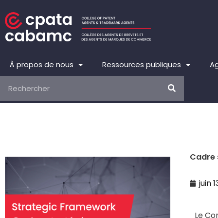
Aller
au
contenu
À propos de nous
Ressources publiques
Ag
Rechercher
Cadre 
juin 
Le Co