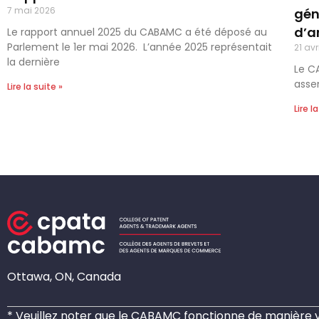
7 mai 2026
gén
d’an
Le rapport annuel 2025 du CABAMC a été déposé au
Parlement le 1er mai 2026. L’année 2025 représentait
21 avr
la dernière
Le C
asse
Lire la suite »
Lire l
Ottawa, ON, Canada
* Veuillez noter que le CABAMC fonctionne de manière vi