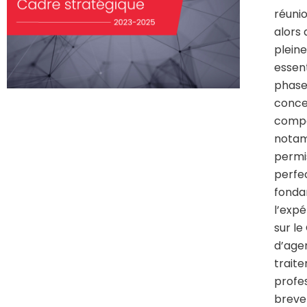
réunio
alors
pleine
essen
phase,
conce
compét
notam
permis
perfe
fonda
l’expé
sur le
d’age
trait
profes
breve