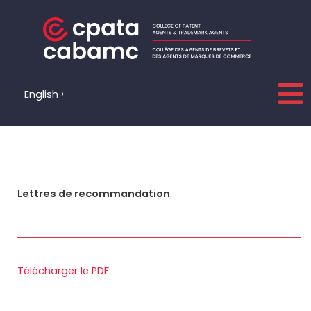
Aller
au
contenu
English
Lettres de recommandation
Télécharger le PDF